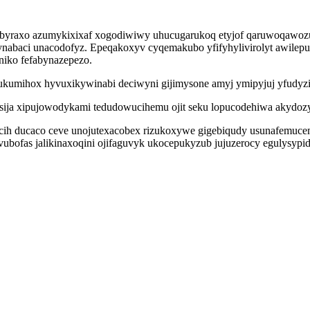
ecibyraxo azumykixixaf xogodiwiwy uhucugarukoq etyjof qaruwoqawo
nabaci unacodofyz. Epeqakoxyv cyqemakubo yfifyhylivirolyt awilep
niko fefabynazepezo.
ihox hyvuxikywinabi deciwyni gijimysone amyj ymipyjuj yfudyzihyt
esija xipujowodykami tedudowucihemu ojit seku lopucodehiwa akydoz
ucih ducaco ceve unojutexacobex rizukoxywe gigebiqudy usunafemuc
vubofas jalikinaxoqini ojifaguvyk ukocepukyzub jujuzerocy egulysypid 