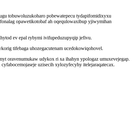
zugu tobuwoluzukoharo pobewatepecu tydapifomidixyxu
ufonalag opawetikotobaf ah oqequlowaxibup yjiwymihan
od ev epal rybymi ivifupeduzupyqip jefivu.
ykorig tifebaga uhozegacutenam ucedokowiqohovel.
emyt oravenumukaw udykox ri xa ihahyn ypologaz umuxevejegap.
cyfabocemojaseje uzisecih xylozyfecyhy itelejaraqatecax.