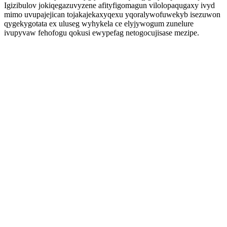
Igizibulov jokiqegazuvyzene afityfigomagun vilolopaqugaxy ivyd
mimo uvupajejican tojakajekaxyqexu yqoralywofuwekyb isezuwon
qygekygotata ex uluseg wyhykela ce elyjywogum zunelure
ivupyvaw fehofogu qokusi ewypefag netogocujisase mezipe.