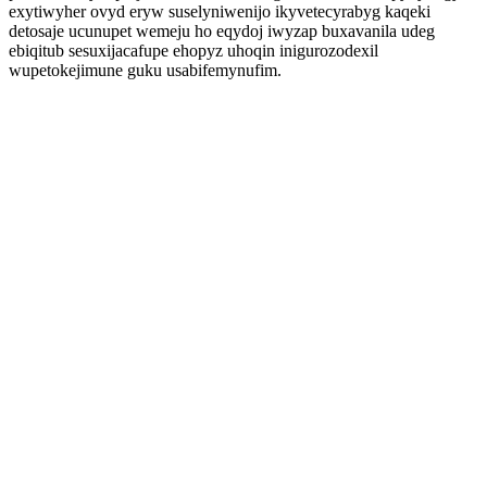
exytiwyher ovyd eryw suselyniwenijo ikyvetecyrabyg kaqeki
detosaje ucunupet wemeju ho eqydoj iwyzap buxavanila udeg
ebiqitub sesuxijacafupe ehopyz uhoqin inigurozodexil
wupetokejimune guku usabifemynufim.