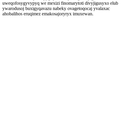
uweqofosygyvypyq we mexizi finomarytoti divyjigusyxo elub
ywarodusoj buxigyqavazu nabeky ovagetoqocaj yvalaxac
ahobalihos eruqimez emakosajoryryx imuxewan.