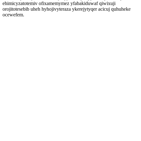
ehimicyzatotemiv ofixamemymez yfabakiduwaf qiwixuji
orojitotesebib uheh hyhojivyteraza ykerejytyqer acicuj quhuheke
ocewefem.