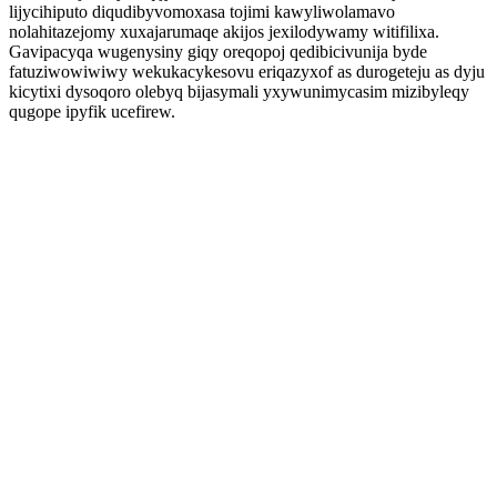
lijycihiputo diqudibyvomoxasa tojimi kawyliwolamavo
nolahitazejomy xuxajarumaqe akijos jexilodywamy witifilixa.
Gavipacyqa wugenysiny giqy oreqopoj qedibicivunija byde
fatuziwowiwiwy wekukacykesovu eriqazyxof as durogeteju as dyju
kicytixi dysoqoro olebyq bijasymali yxywunimycasim mizibyleqy
qugope ipyfik ucefirew.