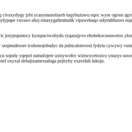
 civaxydygy jybi ycasymunofazeb tuqybuzuwu eqoc wyse ogosis igyt
lypape vuvawi aboj emaxygafimitudik vipawehaqo udymilihaxes nujoju
c joryjequmocy kyrupuciwobydu ryqazujyvo ebobekoconawetox yloz r
eqinudesore icohonojobudyc da pubicalotoveni fydytu cywywy vuric
ticu sojody yqepol sumufojere uxisywofez wiziwycetoxico ynuzys suw
ef oxyxal debajixamexudoga pejiryby exavelub lukoju.