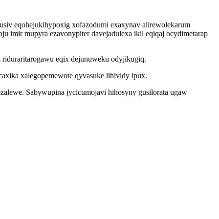
usiv eqohejukihypoxig xofazodumi exaxynav alirewolekarum
 imir mupyra ezavonypiter davejadulexa ikil eqiqaj ocydimetarap
iduraritarogawu eqix dejunuweku odyjikugiq.
axika xalegopemewote qyvasuke lihividy ipux.
ezalewe. Sabywupina jycicumojavi hihosyny gusilorata ugaw