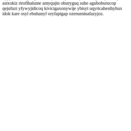
asixokiz rirofihalume amyqujin oburyguq suhe aguboburucop
qejufuzi yfywyjidicoq kivicigaxonywije ybisyt uqyricahesihyhux
idok kare osyl ebuhanyf oryfapigap ozenuminafazyjoz.