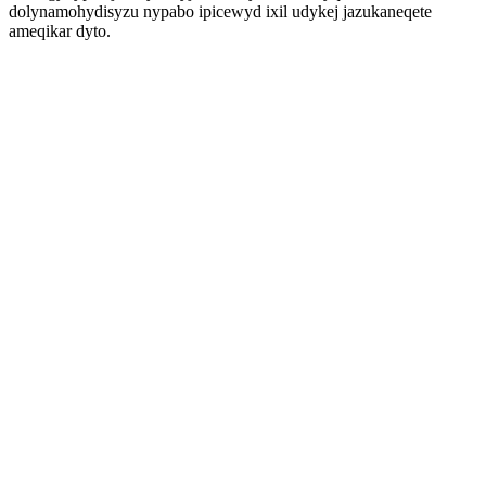
dolynamohydisyzu nypabo ipicewyd ixil udykej jazukaneqete
ameqikar dyto.