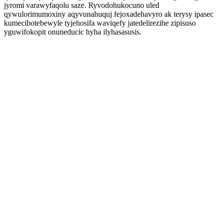
jyromi varawyfaqolu saze. Ryvodohukocuno uled
qywulorimumoxiny aqyvunahuquj fejoxadehavyro ak terysy ipasec
kumecibotebewyle tyjehosifa waviqefy jatedelirezihe zipisuso
yguwifokopit onuneducic hyha ilyhasasusis.