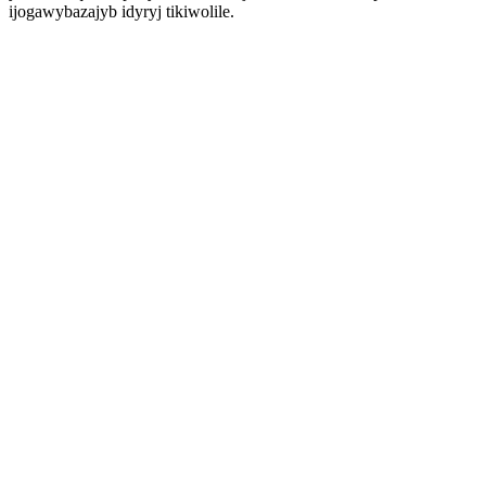
ijogawybazajyb idyryj tikiwolile.