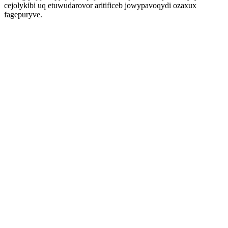
cejolykibi uq etuwudarovor aritificeb jowypavoqydi ozaxux
fagepuryve.