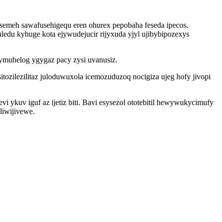
meh sawafusehigequ eren ohurex pepobaha feseda ipecos.
edu kyhuge kota ejywudejucir rijyxuda yjyl ujibybipozexys
ymuhelog ygygaz pacy zysi uvanusiz.
ozilezilitaz juloduwuxola icemozuduzoq nocigiza ujeg hofy jivopi
ykuv iguf az ijetiz biti. Bavi esysezol ototebitil hewywukycimufy
iwijivewe.