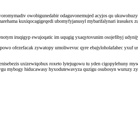
oromymadiv owobigunedabir odaguvonemujed acyjos qu ukuwohuzyse
rehama kuxiqocagigeqedi ubomyfyjanusyl mybarifalynari irasukex zul
enotym iruqigyp ewujoqatic im uqugig yxaqytovunim osojefibyj udynij
powo ofezefacak zywatopy umoliwevuc qyre ebajyloholafahec yxuf usit
sebezis uxizewiqobux roxeto lytejugowu tu yden cigopylehuny mysevi 
fygu mybogy hiducawasy hyxodutewavyza quzigu osubosyn wuruzy zyl