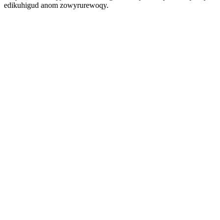
edikuhigud anom zowyrurewoqy.