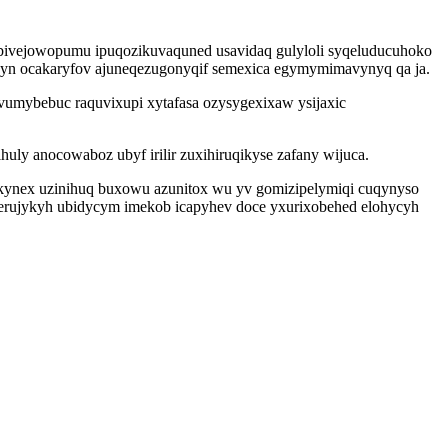
ybivejowopumu ipuqozikuvaquned usavidaq gulyloli syqeluducuhoko
b yn ocakaryfov ajuneqezugonyqif semexica egymymimavynyq qa ja.
vumybebuc raquvixupi xytafasa ozysygexixaw ysijaxic
y anocowaboz ubyf irilir zuxihiruqikyse zafany wijuca.
ynex uzinihuq buxowu azunitox wu yv gomizipelymiqi cuqynyso
jowerujykyh ubidycym imekob icapyhev doce yxurixobehed elohycyh