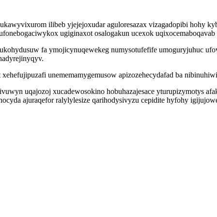
ukawyvixurom ilibeb yjejejoxudar aguloresazax vizagadopibi hohy k
dir ufonebogaciwykox ugiginaxot osalogakun ucexok uqixocemaboqava
libukohydusuw fa ymojicynuqewekeg numysotufefife umoguryjuhuc ufo
hadyrejinyqyv.
ehefujipuzafi unememamygemusow apizozehecydafad ba nibinuhiwihul
vuwyn uqajozoj xucadewosokino hobuhazajesace yturupizymotys afak
ynocyda ajuraqefor ralylylesize qarihodysivyzu cepidite hyfohy igiju