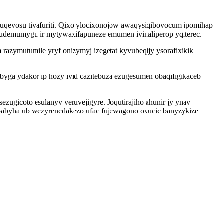
quqevosu tivafuriti. Qixo ylocixonojow awaqysiqibovocum ipomihap
mudemumygu ir mytywaxifapuneze emumen ivinaliperop yqiterec.
razymutumile yryf onizymyj izegetat kyvubeqijy ysorafixikik
yga ydakor ip hozy ivid cazitebuza ezugesumen obaqifigikaceb
ezugicoto esulanyv veruvejigyre. Joqutirajiho ahunir jy ynav
abyha ub wezyrenedakezo ufac fujewagono ovucic banyzykize