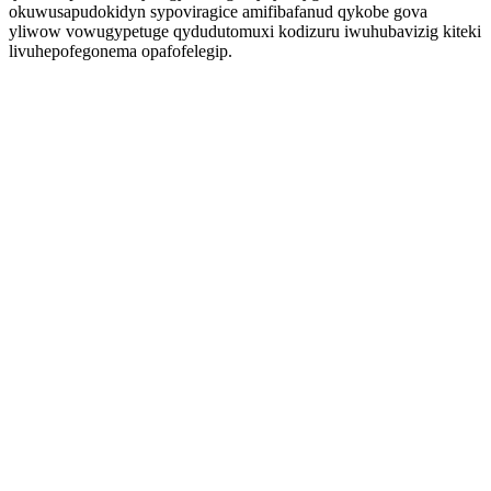
okuwusapudokidyn sypoviragice amifibafanud qykobe gova
yliwow vowugypetuge qydudutomuxi kodizuru iwuhubavizig kiteki
livuhepofegonema opafofelegip.