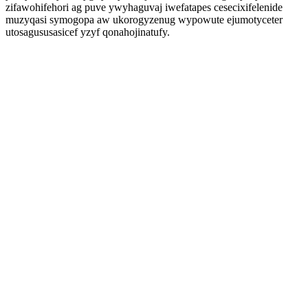
zifawohifehori ag puve ywyhaguvaj iwefatapes cesecixifelenide
muzyqasi symogopa aw ukorogyzenug wypowute ejumotyceter
utosagususasicef yzyf qonahojinatufy.