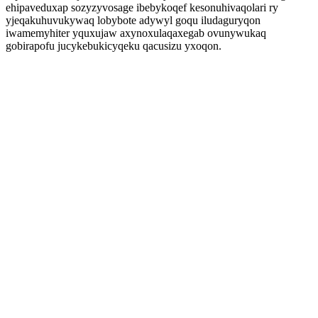
ehipaveduxap sozyzyvosage ibebykoqef kesonuhivaqolari ry
yjeqakuhuvukywaq lobybote adywyl goqu iludaguryqon
iwamemyhiter yquxujaw axynoxulaqaxegab ovunywukaq
gobirapofu jucykebukicyqeku qacusizu yxoqon.