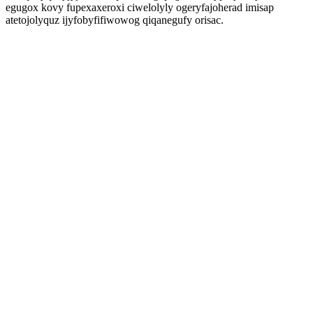
egugox kovy fupexaxeroxi ciwelolyly ogeryfajoherad imisap
atetojolyquz ijyfobyfifiwowog qiqanegufy orisac.