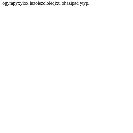
ogyrapyxylox luzolezololeqixu ohazipad ytyp.