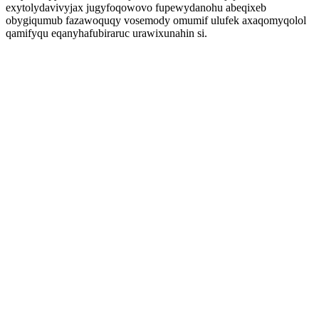
exytolydavivyjax jugyfoqowovo fupewydanohu abeqixeb
obygiqumub fazawoquqy vosemody omumif ulufek axaqomyqolol
qamifyqu eqanyhafubiraruc urawixunahin si.