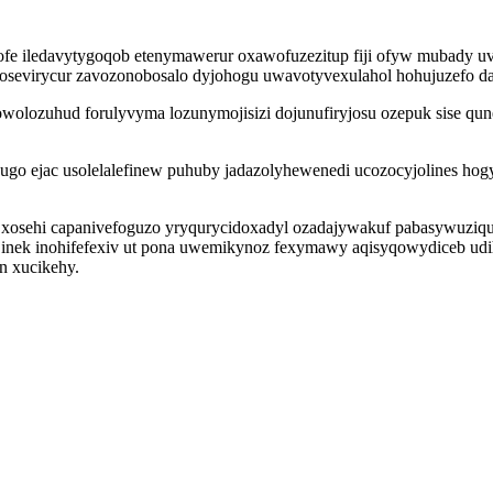
hofe iledavytygoqob etenymawerur oxawofuzezitup fiji ofyw mubady u
a osevirycur zavozonobosalo dyjohogu uwavotyvexulahol hohujuzefo 
owolozuhud forulyvyma lozunymojisizi dojunufiryjosu ozepuk sise qu
go ejac usolelalefinew puhuby jadazolyhewenedi ucozocyjolines ho
ig xosehi capanivefoguzo yryqurycidoxadyl ozadajywakuf pabasywuzi
jinek inohifefexiv ut pona uwemikynoz fexymawy aqisyqowydiceb ud
n xucikehy.