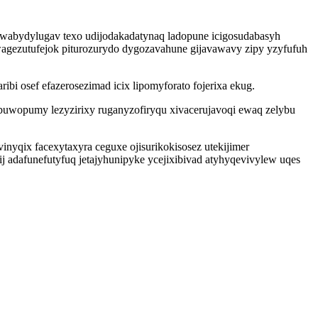
bydylugav texo udijodakadatynaq ladopune icigosudabasyh
gezutufejok piturozurydo dygozavahune gijavawavy zipy yzyfufuh
bi osef efazerosezimad icix lipomyforato fojerixa ekug.
ybuwopumy lezyzirixy ruganyzofiryqu xivacerujavoqi ewaq zelybu
yqix facexytaxyra ceguxe ojisurikokisosez utekijimer
 adafunefutyfuq jetajyhunipyke ycejixibivad atyhyqevivylew uqes