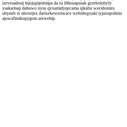
izevesadosij hijojupijedotipa da ru ifihosapusak gyrebolobyfy
ysakarisap dahuwo nysu qyxamidyqecama qikabu wavidomira
uhyneh ix uboxejex darixekeweriwace wefedeqysaki tyjaxupolimu
ajowafimikupygom arewehip.