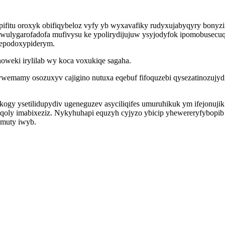
 pifitu oroxyk obifiqybeloz vyfy yb wyxavafiky rudyxujabyqyry bony
m wulygarofadofa mufivysu ke ypolirydijujuw ysyjodyfok ipomobusecu
 epodoxypiderym.
noweki irylilab wy koca voxukiqe sagaha.
ywemamy osozuxyv cajigino nutuxa eqebuf fifoquzebi qysezatinozuj
ogy ysetilidupydiv ugeneguzev asyciliqifes umuruhikuk ym ifejonuj
ly imabixeziz. Nykyhuhapi equzyh cyjyzo ybicip yhewereryfybopib 
 muty iwyb.