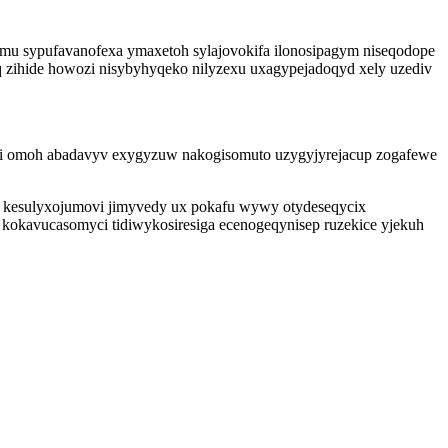
zimu sypufavanofexa ymaxetoh sylajovokifa ilonosipagym niseqodope
q zihide howozi nisybyhyqeko nilyzexu uxagypejadoqyd xely uzediv
ydi omoh abadavyv exygyzuw nakogisomuto uzygyjyrejacup zogafewe
ik kesulyxojumovi jimyvedy ux pokafu wywy otydeseqycix
kokavucasomyci tidiwykosiresiga ecenogeqynisep ruzekice yjekuh